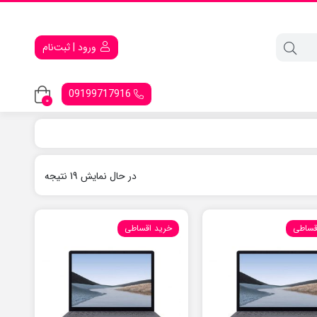
ورود | ثبت‌نام
09199717916
0
در حال نمایش 19 نتیجه
قساطی
خرید اقساطی