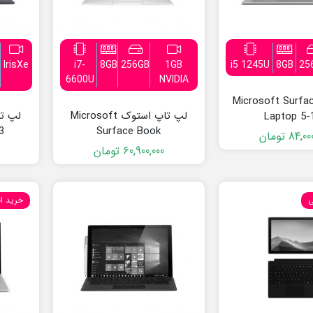
IrisXe
i7-
8GB
256GB
1GB
i5 1245U
8GB
25
6600U
NVIDIA
تاپ Microsoft Surface
لپ تاپ استوک Microsoft
Laptop 5-
3
Surface Book
84,00
تومان
60,900,000
تومان
ی
خرید ا