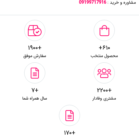
مشاوره و خرید :
09199717916
+1900
610+
محصول منتخب
سفارش موفق
+7
+2200
مشتری وفادار
سال همراه شما
+170