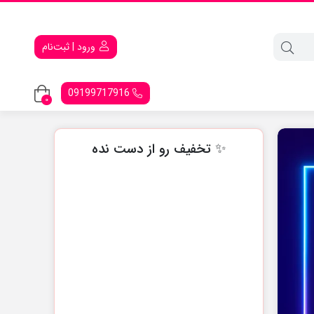
ورود | ثبت‌نام
09199717916
0
✨ تخفیف رو از دست نده