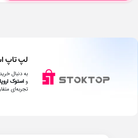
لپ تاپ استوک
به دنبال خرید
و
استوک اروپا
تجربه‌ای متفا