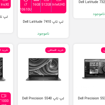
lrisXE
i7
16GB
512GB
IntelUHD
10610U
ناموجود
لپ تاپ tude 7420
لپ تاپ Dell Latitude 7410
ناموجود
ی
خرید اقساطی
خرید ا
لپ تاپ Dell Precision 5540
T1000