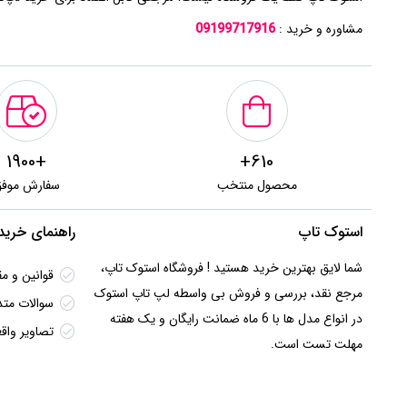
مشاوره و خرید :
09199717916
+1900
610+
محصول منتخب
سفارش موف
استوک تاپ
راهنمای خرید
شما لایق بهترین خرید هستید ! فروشگاه استوک تاپ،
قوانین و مق
مرجع نقد، بررسی و فروش بی واسطه لپ تاپ استوک
سوالات متد
در انواع مدل ها با 6 ماه ضمانت رایگان و یک هفته
تصاویر وا
مهلت تست است.