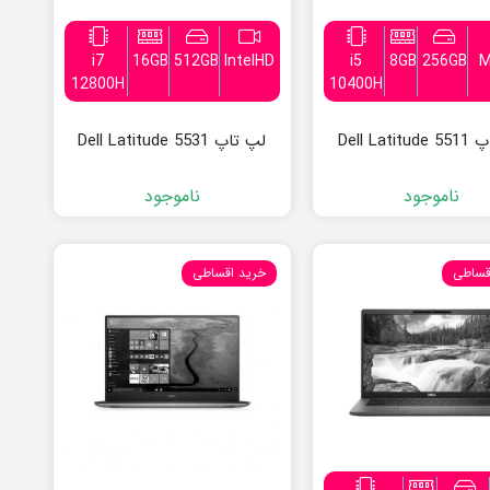
i7
16GB
512GB
IntelHD
i5
8GB
256GB
M
12800H
10400H
Dell Lati
لپ تاپ Dell Latitude 5531
ناموجود
ناموجود
قساطی
خرید اقساطی