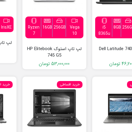
IrisXE
Ryzen
16GB
256GB
Vega
i5
8GB
256G
7
10
8365u
لپ تاپ استوک HP Elitebook
745 G5
0
46,20
تومان
53,000,000
تومان
ی
خرید اقساطی
خرید ا