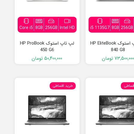
Core i5
8GB
256GB
Intel HD
i5 1135G7
8GB
256GB
لپ تاپ استوک HP EliteBook
لپ تاپ استوک HP ProBook
450 G6
840 G8
73,500,00
تومان
50,400,000
تومان
قیمت
قیمت
فعلی:
اصلی:
50,400,000 تومان.
50,900,000 تومان
بود.
قساطی
خرید اقساطی