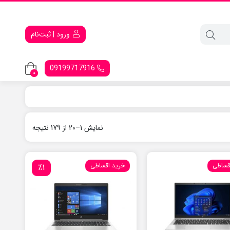
ورود | ثبت‌نام
09199717916
0
نمایش 1–20 از 179 نتیجه
قساطی
خرید اقساطی
٪1