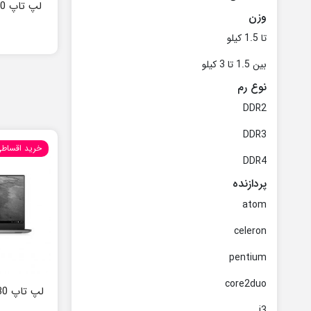
لپ تاپ Dell Latitude 7320
وزن
تا 1.5 کیلو
بین 1.5 تا 3 کیلو
نوع رم
DDR2
DDR3
خرید اقساط
DDR4
پردازنده
atom
celeron
pentium
core2duo
لپ تاپ Dell Precision 5530
i3