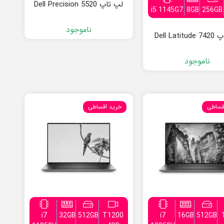
لپ تاپ Dell Precision 5520
i5 1145G7
8GB
256GB
ناموجود
Dell Lati
ناموجود
قساطی
خرید اقساطی
i7
32GB
512GB
T1200
i7
16GB
512GB