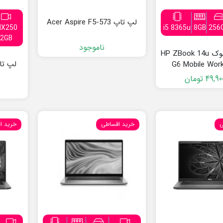
لپ تاپ Acer Aspire F5-573
X250
i5 8365u
8GB
256
2GB
ناموجود
لپ تاپ استوک HP ZBook 14u
لپ تاپ tude 5511
G6 Mobile Work
49,90
تومان
ی
خرید اقساطی
خرید ا