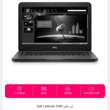
i3 6006U
8GB
128GB
IntelHD 520
لپ تاپ Dell Latitude 3380