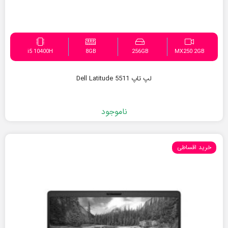
i5 10400H
8GB
256GB
MX250 2GB
لپ تاپ Dell Latitude 5511
ناموجود
خرید اقساطی