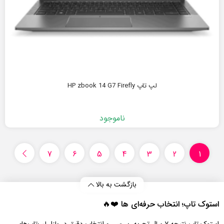
لپ تاپ HP zbook 14 G7 Firefly
ناموجود
7
6
5
4
3
2
1
بازگشت به بالا
استوک تاپ؛ انتخاب حرفه‌ای‌ ها ❤️🔥