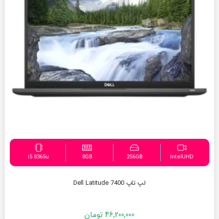
i5 8365u
8GB
256GB
IntelUHD
لپ تاپ Dell Latitude 7400
46,200,000
تومان