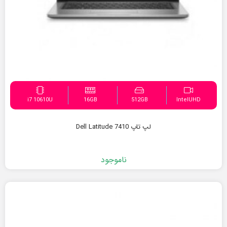
i7 10610U
16GB
512GB
IntelUHD
لپ تاپ Dell Latitude 7410
ناموجود