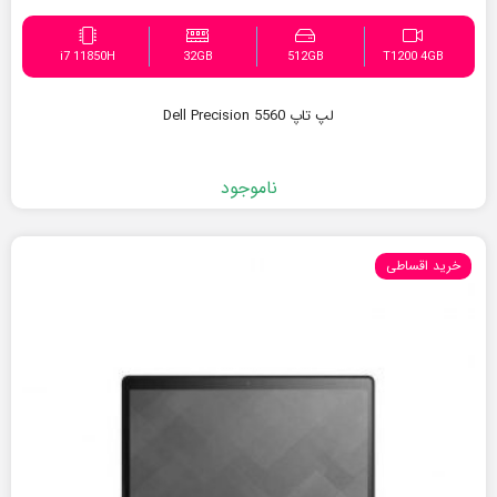
i7 11850H
32GB
512GB
T1200 4GB
لپ تاپ Dell Precision 5560
ناموجود
خرید اقساطی