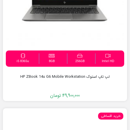
i5 8365u
8GB
256GB
Intel HD
لپ تاپ استوک HP ZBook 14u G6 Mobile Workstation
49,900,000
تومان
خرید اقساطی