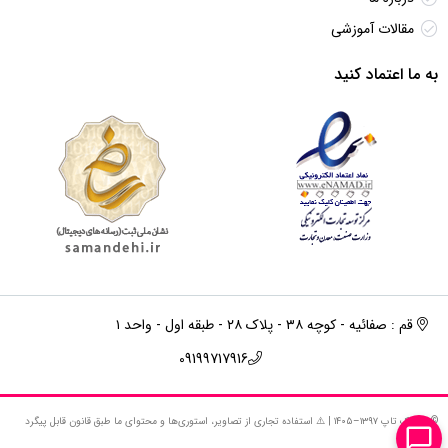
مقالات آموزشی
به ما اعتماد کنید
قم : صفائیه - کوچه ۳۸ - پلاک ۲۸ - طبقه اول - واحد ۱
09199717916
© استوک‌ تاپ ۱۳۹۷–۱۴۰۵ | ⚠️ استفاده تجاری از تصاویر، استوری‌ها و محتوای ما طبق قانون قابل پیگرد
است.