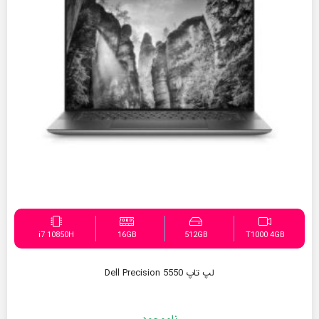
i7 10850H
16GB
512GB
T1000 4GB
لپ تاپ Dell Precision 5550