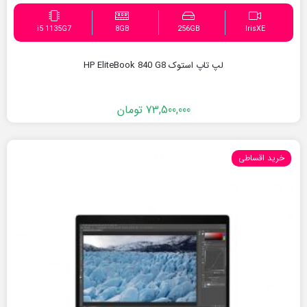
i5 1135G7
8GB
256GB
IrisXE
لپ تاپ استوک HP EliteBook 840 G8
73,500,000
تومان
خرید اقساطی