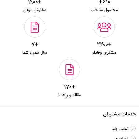
+1900
610+
محصول منتخب
سفارش موفق
+7
+2200
مشتری وفادار
سال همراه شما
+170
مقاله و راهنما
خدمات مشتریان
تماس باما
درباره ما