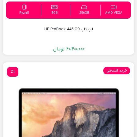
Ryzn5
8GB
256GB
AMD VEGA
لپ تاپ HP ProBook 445 G9
60,400,000
تومان
خرید اقساطی
٪1