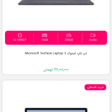
i5 1035G7
16GB
256GB
IrisXe
لپ تاپ استوک Microsoft Surface Laptop 3
62,000,000
تومان
خرید اقساطی