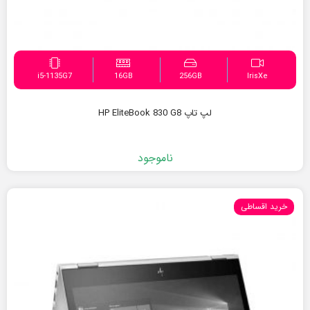
i5-1135G7
16GB
256GB
IrisXe
لپ تاپ HP EliteBook 830 G8
ناموجود
خرید اقساطی