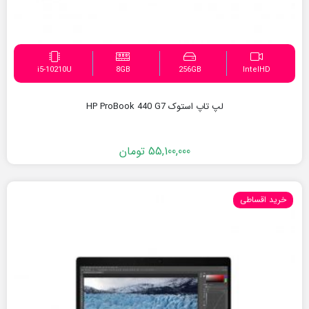
i5-10210U
8GB
256GB
IntelHD
لپ تاپ استوک HP ProBook 440 G7
55,100,000
تومان
خرید اقساطی