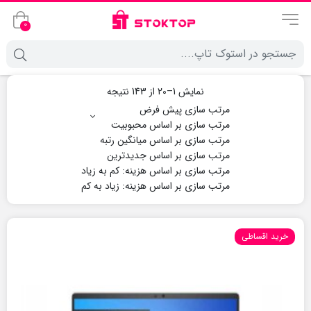
0
نمایش 1–20 از 143 نتیجه
خرید اقساطی