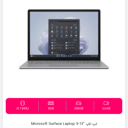
i5 1245U
8GB
256GB
IrisXE
لپ تاپ Microsoft Surface Laptop 5-13″