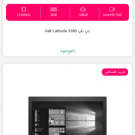
i3 6006U
8GB
128GB
IntelHD 520
لپ تاپ Dell Latitude 3380
ناموجود
خرید اقساطی