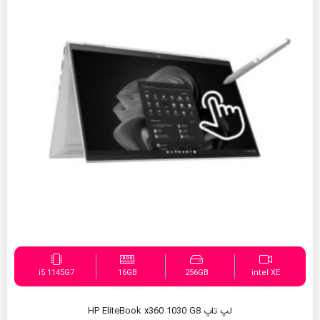
i5 1145G7
16GB
256GB
intel XE
لپ تاپ HP EliteBook x360 1030 G8