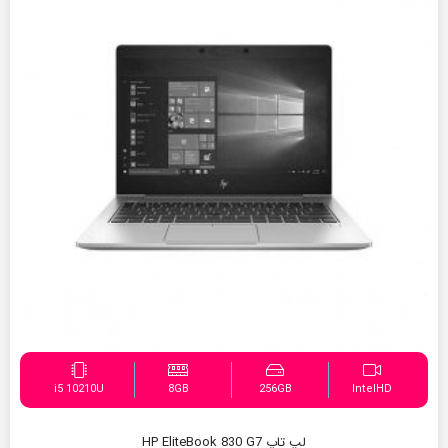
i5 10210U
8GB
256GB
IntelHD
لپ تاپ HP EliteBook 830 G7