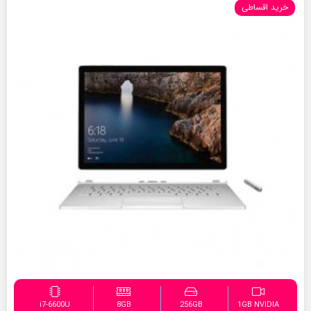
خرید اقساطی
i7-6600U
8GB
256GB
1GB NVIDIA