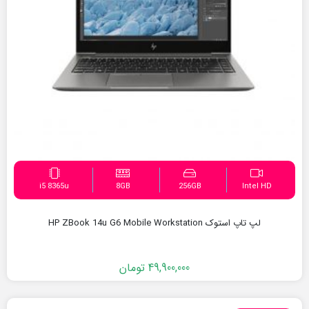
i5 8365u
8GB
256GB
Intel HD
لپ تاپ استوک HP ZBook 14u G6 Mobile Workstation
49,900,000
تومان