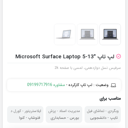
لپ تاپ Microsoft Surface Laptop 5-13″
سرفیس نسل دوازدهمی، لمسی با صفحه 2k
وضعیت : لپ تاپ کارکرده -
مشاوره 09199717916
مناسب برای
وبگردی - تماشای فیل
مدیریت اسناد - پزش
ایلاستریتور - کورل د
م
کی
راو
تایپ - دانشجویی
بورس - حسابداری
فتوشاپ - کنوا