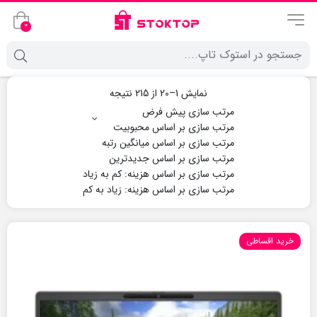
0
نمایش 1–20 از 215 نتیجه
خرید اقساطی