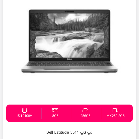
i5 10400H
8GB
256GB
MX250 2GB
لپ تاپ Dell Latitude 5511