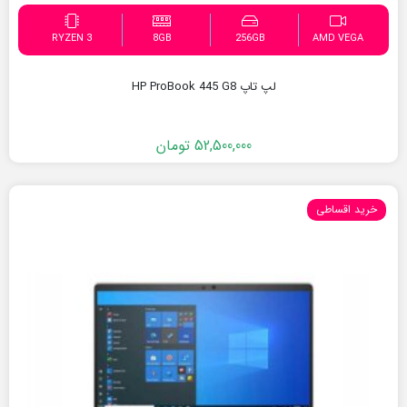
RYZEN 3
8GB
256GB
AMD VEGA
لپ تاپ HP ProBook 445 G8
52,500,000
تومان
خرید اقساطی