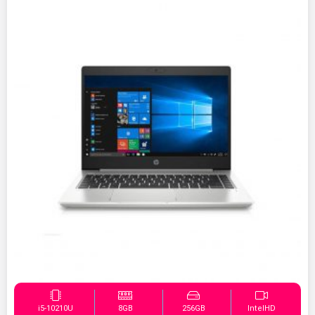
i5-10210U
8GB
256GB
IntelHD