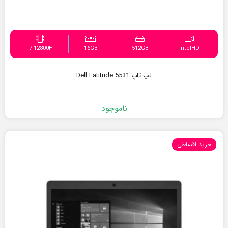
i7 12800H
16GB
512GB
IntelHD
لپ تاپ Dell Latitude 5531
ناموجود
خرید اقساطی