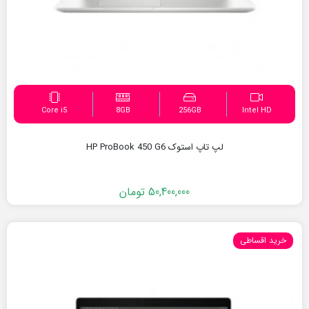
Core i5
8GB
256GB
Intel HD
لپ تاپ استوک HP ProBook 450 G6
50,400,000
تومان
قیمت
قیمت
فعلی:
اصلی:
50,400,000 تومان.
50,900,000 تومان
بود.
خرید اقساطی