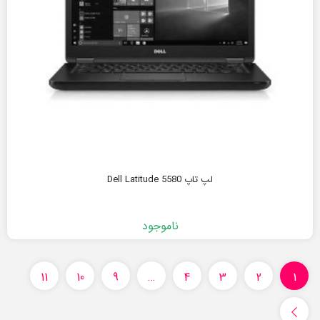
لپ تاپ Dell Latitude 5580
ناموجود
11
10
9
…
4
3
2
1