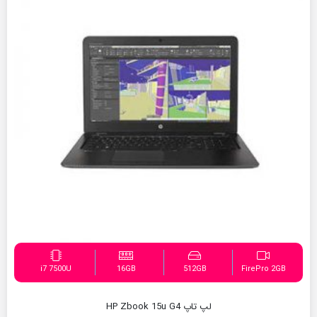
i7 7500U
16GB
512GB
FirePro 2GB
لپ تاپ HP Zbook 15u G4