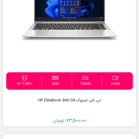
i5 1135G7
8GB
256GB
IrisXE
لپ تاپ استوک HP EliteBook 840 G8
73,500,000
تومان