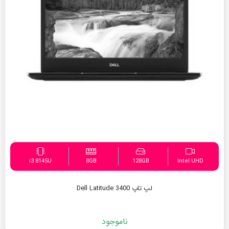
i3 8145U
8GB
128GB
Intel UHD
لپ تاپ Dell Latitude 3400
ناموجود