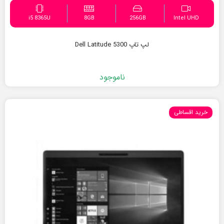
i5 8365U
8GB
256GB
Intel UHD
لپ تاپ Dell Latitude 5300
ناموجود
خرید اقساطی