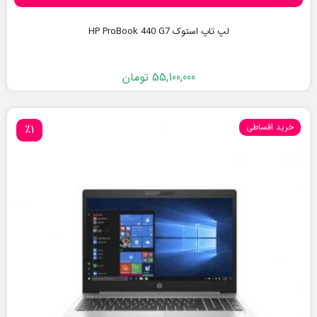
لپ تاپ استوک HP ProBook 440 G7
55,100,000
تومان
خرید اقساطی
٪1