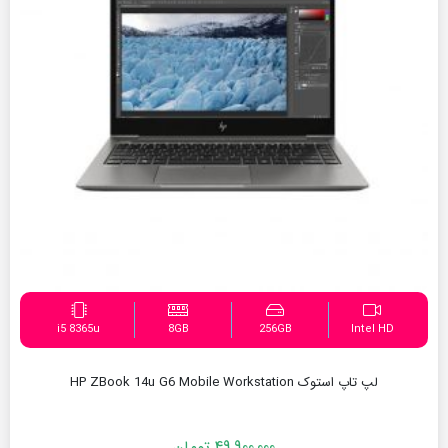
i5 8365u
8GB
256GB
Intel HD
لپ تاپ استوک HP ZBook 14u G6 Mobile Workstation
49,900,000
تومان