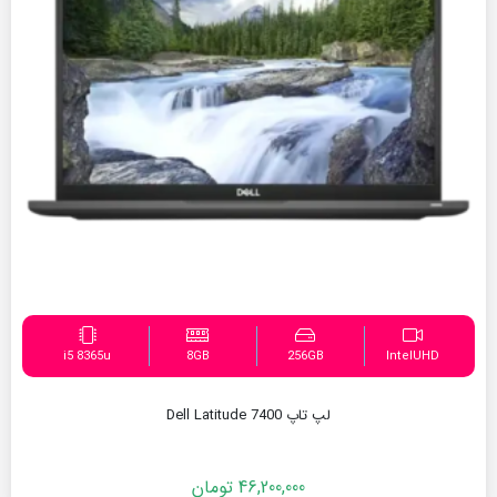
i5 8365u
8GB
256GB
IntelUHD
لپ تاپ Dell Latitude 7400
46,200,000
تومان