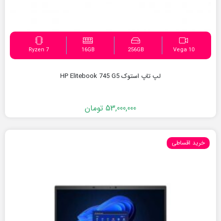
Ryzen 7
16GB
256GB
Vega 10
لپ تاپ استوک HP Elitebook 745 G5
53,000,000
تومان
خرید اقساطی