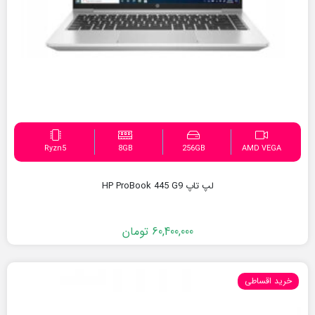
Ryzn5
8GB
256GB
AMD VEGA
لپ تاپ HP ProBook 445 G9
60,400,000
تومان
خرید اقساطی