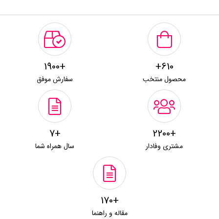
+1900
610+
محصول منتخب
سفارش موفق
+7
+2200
مشتری وفادار
سال همراه شما
+170
مقاله و راهنما