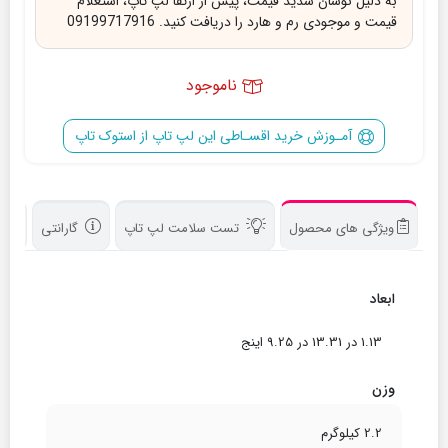
به دلیل نوسان شدید قیمت، پیش از ارتقا لپ تاپ، استعلام
قیمت و موجودی رم و هارد را دریافت کنید. 09199717916
ناموجود
آمـوزش خرید اقسـاطی این لپ تاپ از استوک تاپ
ویژگی های محصول
تست سلامت لپ تاپ
گارانتی
د
ابعاد
1.13 در 13.31 در 9.25 اینج
وزن
2.2 کیلوگرم