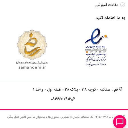
مقالات آموزشی
به ما اعتماد کنید
قم : صفائیه - کوچه ۳۸ - پلاک ۲۸ - طبقه اول - واحد ۱
09199717916
© استوک‌ تاپ ۱۳۹۷–۱۴۰۵ | ⚠️ استفاده تجاری از تصاویر، استوری‌ها و محتوای ما طبق قانون قابل پیگرد
است.