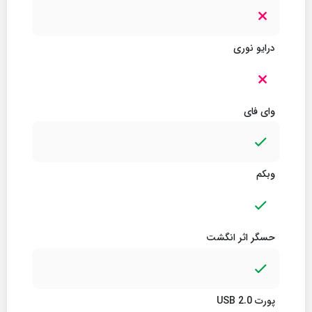
درایو نوری
وای فای
وبکم
حسگر اثر انگشت
پورت USB 2.0