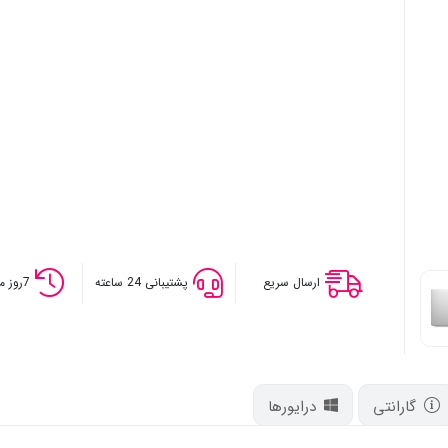
ارسال سریع
پشتیبانی 24 ساعته
7روز مهلت تست
گارانتی
درایورها