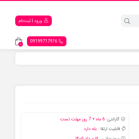
ورود | ثبت‌نام
09199717916
0
گارانتی:
6 ماه + 7 روز مهلت تست
قابلیت ارتقا :
بله دارد
بروزرسانی :
۱۶ مرداد ۱۴۰۵