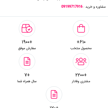
مشاوره و خرید :
09199717916
+1900
610+
محصول منتخب
سفارش موفق
+7
+2200
مشتری وفادار
سال همراه شما