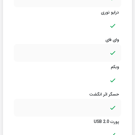
درایو نوری
وای فای
وبکم
حسگر اثر انگشت
پورت USB 2.0