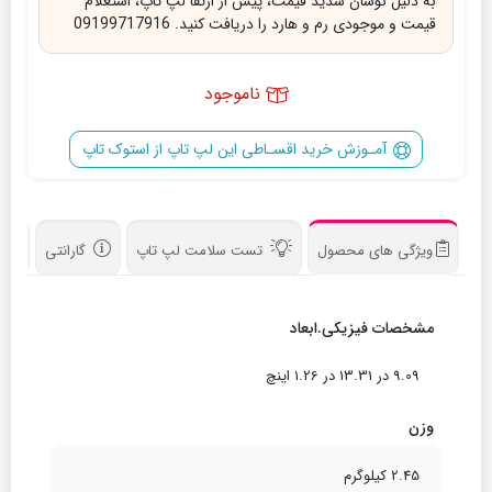
به دلیل نوسان شدید قیمت، پیش از ارتقا لپ تاپ، استعلام
قیمت و موجودی رم و هارد را دریافت کنید. 09199717916
ناموجود
آمـوزش خرید اقسـاطی این لپ تاپ از استوک تاپ
ویژگی های محصول
تست سلامت لپ تاپ
گارانتی
د
مشخصات فیزیکی.ابعاد
9.09 در 13.31 در 1.26 اینچ
وزن
2.45 کیلوگرم