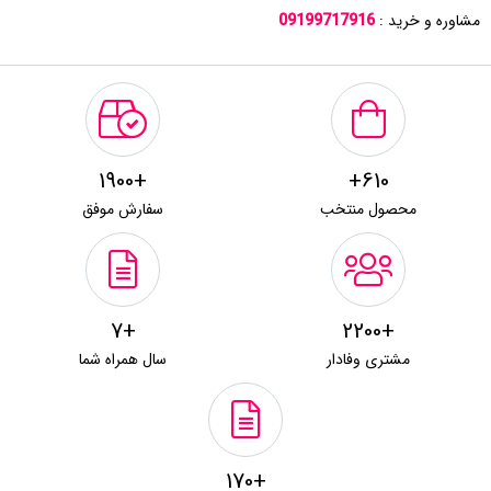
مشاوره و خرید :
09199717916
+1900
610+
محصول منتخب
سفارش موفق
+7
+2200
مشتری وفادار
سال همراه شما
+170