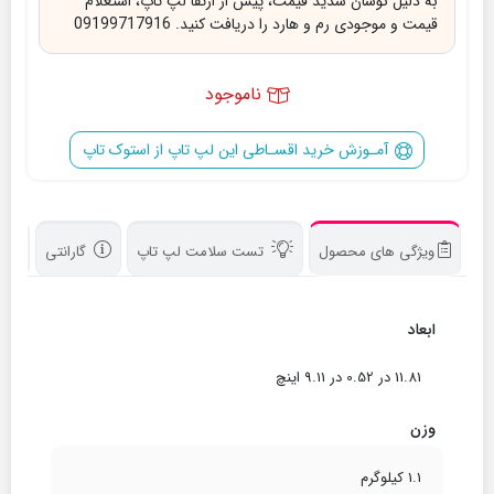
به دلیل نوسان شدید قیمت، پیش از ارتقا لپ تاپ، استعلام
قیمت و موجودی رم و هارد را دریافت کنید. 09199717916
ناموجود
آمـوزش خرید اقسـاطی این لپ تاپ از استوک تاپ
ویژگی های محصول
تست سلامت لپ تاپ
گارانتی
د
ابعاد
11.81 در 0.52 در 9.11 اینچ
وزن
1.1 کیلوگرم