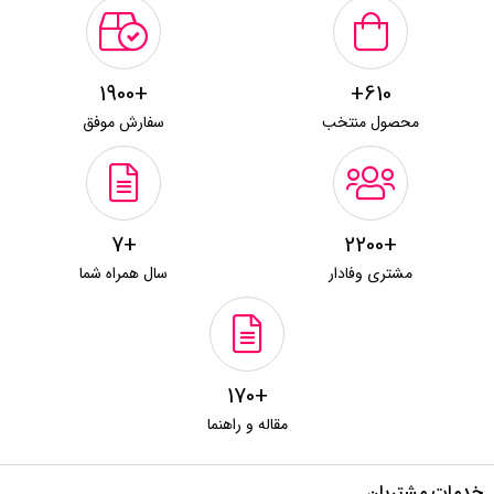
+1900
610+
محصول منتخب
سفارش موفق
+7
+2200
مشتری وفادار
سال همراه شما
+170
مقاله و راهنما
خدمات مشتریان