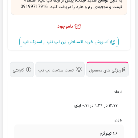
به دلیل نوسان شدید قیمت، پیش از ارتقا لپ تاپ، استعلام
قیمت و موجودی رم و هارد را دریافت کنید. 09199717916
ناموجود
آمـوزش خرید اقسـاطی این لپ تاپ از استوک تاپ
ویژگی های محصول
تست سلامت لپ تاپ
گارانتی
د
ابعاد
12.77 در 9.36 در 0.71 اینچ
وزن
1.6 کیلوگرم