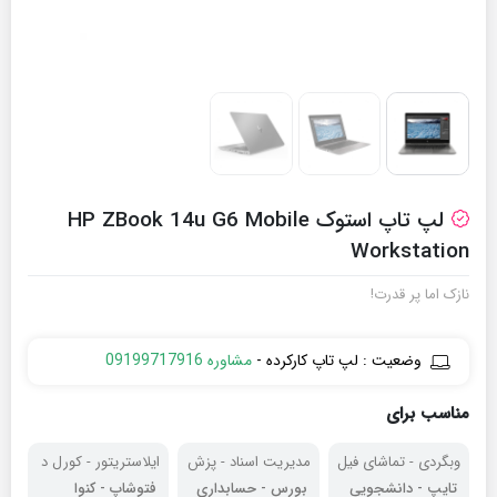
لپ تاپ استوک HP ZBook 14u G6 Mobile
Workstation
نازک اما پر قدرت!
وضعیت : لپ تاپ کارکرده -
مشاوره 09199717916
مناسب برای
وبگردی - تماشای فیل
مدیریت اسناد - پزش
ایلاستریتور - کورل د
م
کی
راو
تایپ - دانشجویی
بورس - حسابداری
فتوشاپ - کنوا