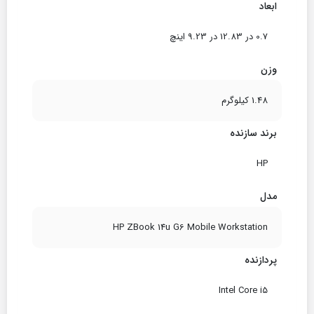
ابعاد
0.7 در 12.83 در 9.23 اینچ
وزن
1.48 کیلوگرم
برند سازنده
HP
مدل
HP ZBook 14u G6 Mobile Workstation
پردازنده
Intel Core i5