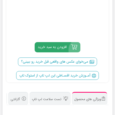
افزودن به سبد خرید
می‌خوای عکس‌ های واقعی قبل خرید رو ببینی؟
آمـوزش خرید اقسـاطی این لپ تاپ از استوک تاپ
ویژگی های محصول
تست سلامت لپ تاپ
گارانتی
د