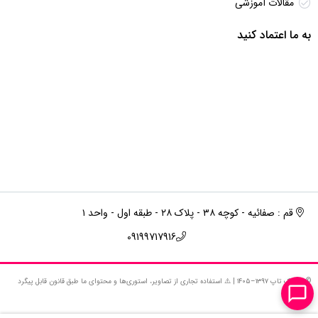
مقالات آموزشی
به ما اعتماد کنید
قم : صفائیه - کوچه ۳۸ - پلاک ۲۸ - طبقه اول - واحد ۱
09199717916
© استوک‌ تاپ ۱۳۹۷–۱۴۰۵ | ⚠️ استفاده تجاری از تصاویر، استوری‌ها و محتوای ما طبق قانون قابل پیگرد
است.