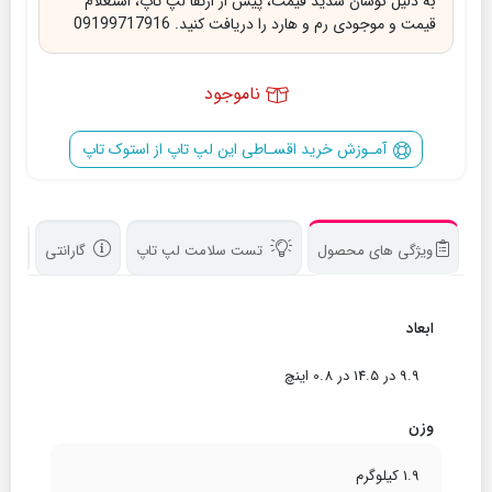
به دلیل نوسان شدید قیمت، پیش از ارتقا لپ تاپ، استعلام
قیمت و موجودی رم و هارد را دریافت کنید. 09199717916
ناموجود
آمـوزش خرید اقسـاطی این لپ تاپ از استوک تاپ
ویژگی های محصول
تست سلامت لپ تاپ
گارانتی
د
ابعاد
9.9 در 14.5 در 0.8 اینچ
وزن
1.9 کیلوگرم