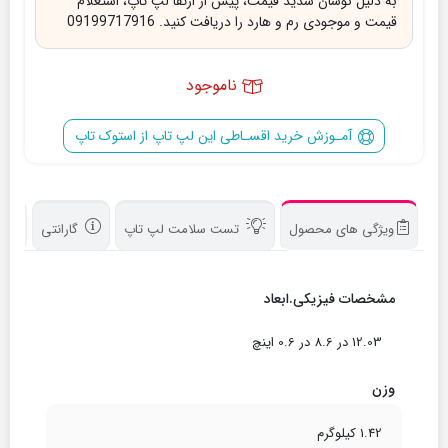
به دلیل نوسان شدید قیمت، پیش از ارتقا لپ تاپ، استعلام
قیمت و موجودی رم و هارد را دریافت کنید. 09199717916
ناموجود
آمـوزش خرید اقسـاطی این لپ تاپ از استوک تاپ
ویژگی های محصول
تست سلامت لپ تاپ
گارانتی
د
مشخصات فیزیکی.ابعاد
12.03 در 8.6 در 0.6 اینچ
وزن
1.42 کیلوگرم