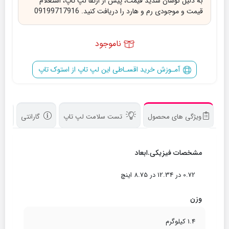
به دلیل نوسان شدید قیمت، پیش از ارتقا لپ تاپ، استعلام
قیمت و موجودی رم و هارد را دریافت کنید. 09199717916
ناموجود
آمـوزش خرید اقسـاطی این لپ تاپ از استوک تاپ
ویژگی های محصول
تست سلامت لپ تاپ
گارانتی
د
مشخصات فیزیکی.ابعاد
0.72 در 12.34 در 8.75 اینچ
وزن
1.4 کیلوگرم