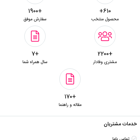
+1900
610+
محصول منتخب
سفارش موفق
+7
+2200
مشتری وفادار
سال همراه شما
+170
مقاله و راهنما
خدمات مشتریان
تماس باما