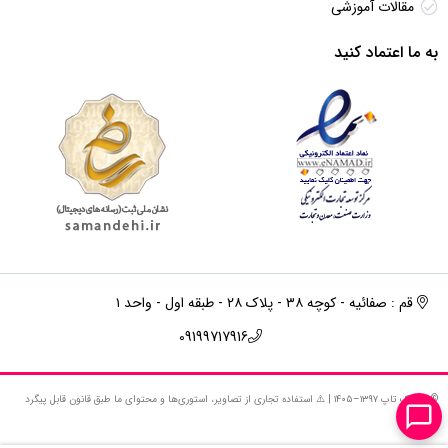
مقالات آموزشی
به ما اعتماد کنید
قم : صفائیه - کوچه ۳۸ - پلاک ۲۸ - طبقه اول - واحد ۱
09199717916
© استوک‌ تاپ ۱۳۹۷–۱۴۰۵ | ⚠️ استفاده تجاری از تصاویر، استوری‌ها و محتوای ما طبق قانون قابل پیگرد
است.