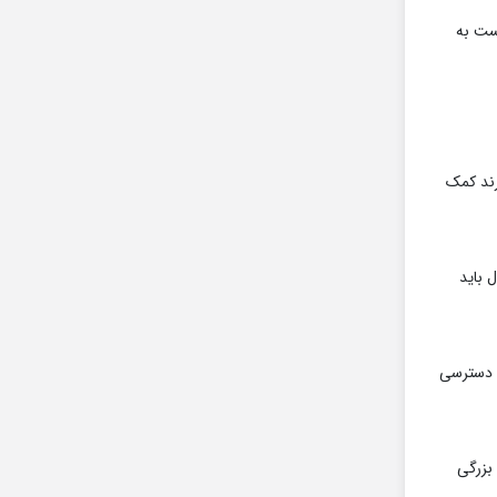
 از 8 گیگ اصلا مناسب نیست به
رند کمک
 باید
ق دسترسی
نسبتا بزرگی