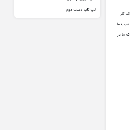
لپ تاپ دست دوم
د کار
 سبب ما
ه ما در