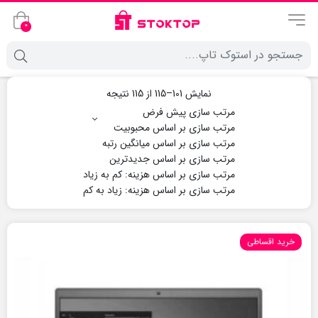
0
نمایش 101–115 از 115 نتیجه
خرید اقساطی