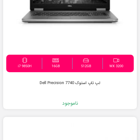
i7 9850H
16GB
512GB
WX 3200
لپ تاپ استوک Dell Precision 7740
ناموجود