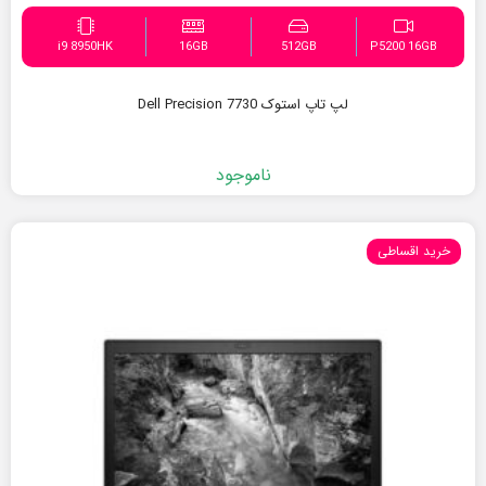
i9 8950HK
16GB
512GB
P5200 16GB
لپ تاپ استوک Dell Precision 7730
ناموجود
خرید اقساطی