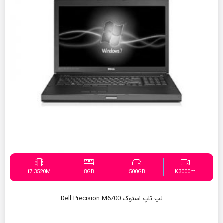
i7 3520M
8GB
500GB
K3000m
لپ تاپ استوک Dell Precision M6700