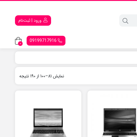
ورود | ثبت‌نام
09199717916
0
نمایش 81–100 از 190 نتیجه