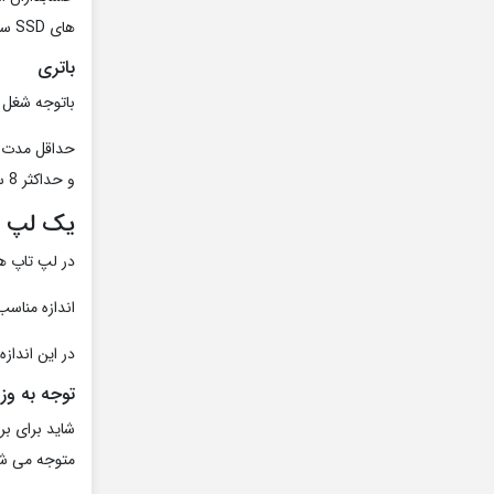
های SSD سرعت بیشتری نسبت به هارد های HDD دارند و در لپ تاپ های حسابداری گزینه مناسب تری هستند.
باتری
باتوجه شغل ش
و حداکثر 8 ساعت باشد.
یک لپ ت
در لپ تاپ ه
اندازه مناس
در این انداز
توجه به وز
شاید برای بر
متوجه می شو