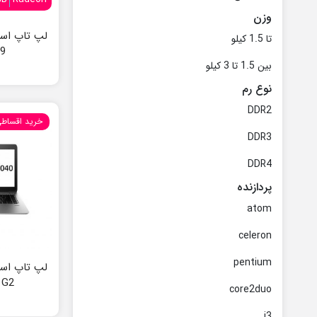
وزن
تا 1.5 کیلو
G9
بین 1.5 تا 3 کیلو
نوع رم
DDR2
خرید اقساط
DDR3
DDR4
پردازنده
atom
celeron
pentium
 G2
core2duo
i3