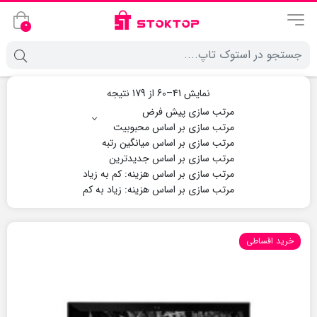
0
نمایش 41–60 از 179 نتیجه
خرید اقساطی