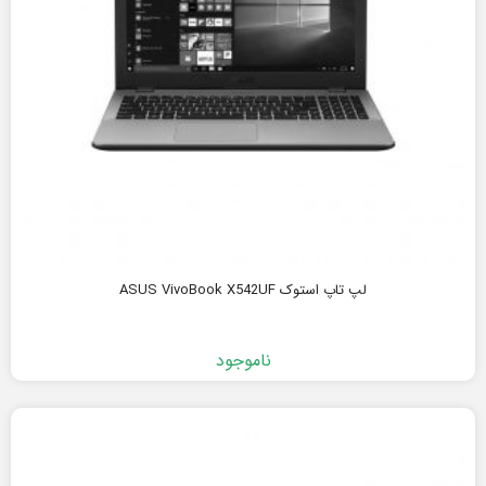
لپ تاپ استوک ASUS VivoBook X542UF
ناموجود