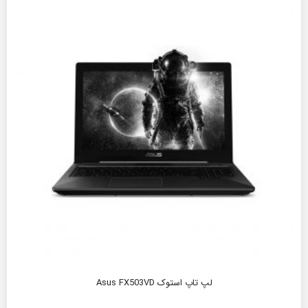
لپ تاپ استوک Asus FX503VD