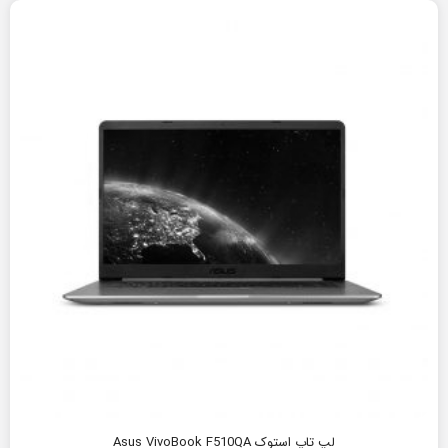
لپ تاپ استوک Asus VivoBook F510QA