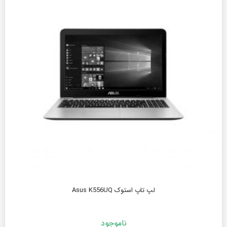
لپ تاپ استوک Asus K556UQ
ناموجود