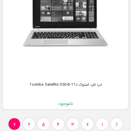
لپ تاپ استوک Toshiba Satellite S50-B-11J
ناموجود
7
6
5
4
3
2
1