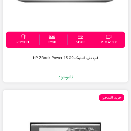
i7 12800H
32GB
512GB
RTX A1000
لپ تاپ استوک HP ZBook Power 15 G9
ناموجود
خرید اقساطی