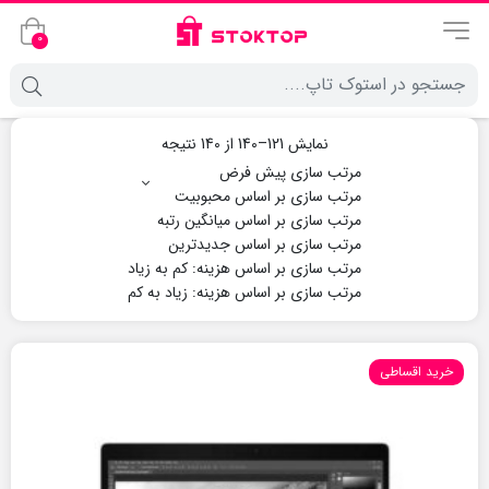
0
نمایش 121–140 از 140 نتیجه
خرید اقساطی