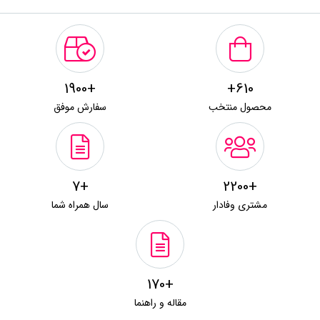
+1900
610+
محصول منتخب
سفارش موفق
+7
+2200
مشتری وفادار
سال همراه شما
+170
مقاله و راهنما