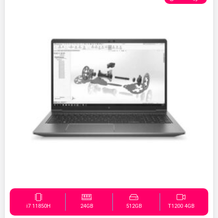
i7 11850H
24GB
512GB
T1200 4GB