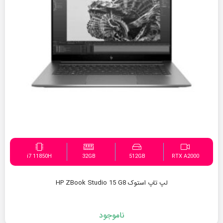
i7 11850H
32GB
512GB
RTX A2000
لپ تاپ استوک HP ZBook Studio 15 G8
ناموجود