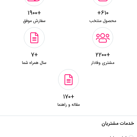
+1900
610+
محصول منتخب
سفارش موفق
+7
+2200
مشتری وفادار
سال همراه شما
+170
مقاله و راهنما
خدمات مشتریان