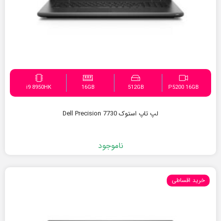
i9 8950HK
16GB
512GB
P5200 16GB
لپ تاپ استوک Dell Precision 7730
ناموجود
خرید اقساطی