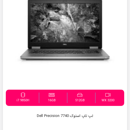
i7 9850H
16GB
512GB
WX 3200
لپ تاپ استوک Dell Precision 7740