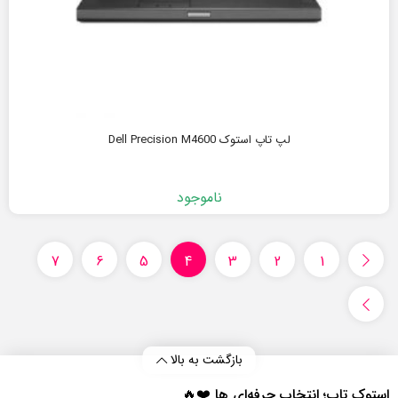
لپ تاپ استوک Dell Precision M4600
ناموجود
7
6
5
4
3
2
1
بازگشت به بالا
استوک تاپ؛ انتخاب حرفه‌ای‌ ها ❤️🔥