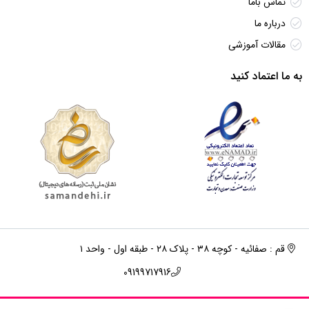
تماس باما
درباره ما
مقالات آموزشی
به ما اعتماد کنید
قم : صفائیه - کوچه ۳۸ - پلاک ۲۸ - طبقه اول - واحد ۱
09199717916